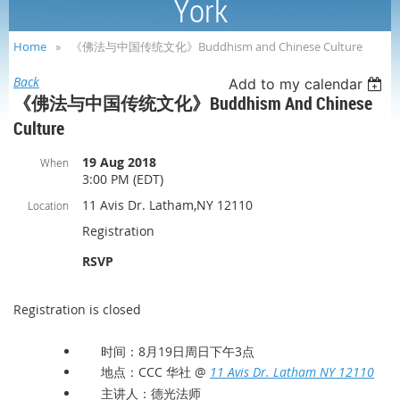
York
Home
《佛法与中国传统文化》Buddhism and Chinese Culture
Back
Add to my calendar
《佛法与中国传统文化》Buddhism And Chinese
Culture
19 Aug 2018
When
3:00 PM (EDT)
11 Avis Dr. Latham,NY 12110
Location
Registration
RSVP
Registration is closed
时间：8月19日周日下午3点
地点：CCC 华社 @
11 Avis Dr. Latham NY 12110
主讲人：德光法师