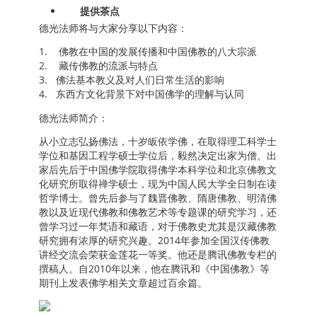
提供茶点
德光法师将与大家分享以下内容：
1. 佛教在中国的发展传播和中国佛教的八大宗派
2. 藏传佛教的流派与特点
3. 佛法基本教义及对人们日常生活的影响
4. 东西方文化背景下对中国佛学的理解与认同
德光法师简介：
从小立志弘扬佛法，十岁皈依学佛，在取得理工科学士
学位和基因工程学硕士学位后，毅然决定出家为僧。出
家后先后于中国佛学院取得佛学本科学位和北京佛教文
化研究所取得禅学硕士，现为中国人民大学全日制在读
哲学博士。曾先后参与了魏晋佛教、隋唐佛教、明清佛
教以及近现代佛教和佛教艺术等专题课的研究学习，还
曾学习过一年梵语和藏语，对于佛教史尤其是汉藏佛教
研究拥有浓厚的研究兴趣。2014年参加全国汉传佛教
讲经交流会荣获金莲花一等奖。他还是腾讯佛教专栏的
撰稿人。自2010年以来，他在腾讯和《中国佛教》等
期刊上发表佛学相关文章超过百余篇。