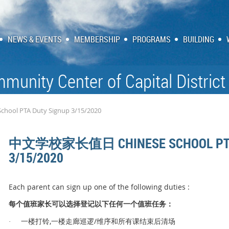
NEWS & EVENTS
MEMBERSHIP
PROGRAMS
BUILDING
munity Center of Capital District
l PTA Duty Signup 3/15/2020
中文学校家长值日 CHINESE SCHOOL PTA 
3/15/2020
Each parent can sign up one of the following duties :
值
长
选择
记
值
务
每个
班家
可以
登
以下任何一
个
班任
：
,
/
铃
逻
维序和所有课结束后清场
·
一楼打
一楼走廊巡