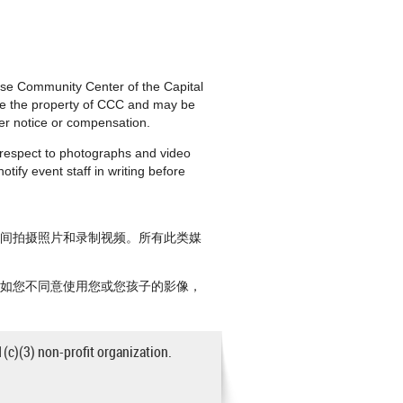
nese Community Center of the Capital
are the property of CCC and may be
ther notice or compensation.
h respect to photographs and video
tify event staff in writing before
期间拍摄照片和录制视频。所有此类媒
。如您不同意使用您或您孩子的影像，
1(c)(3) non-profit organization.