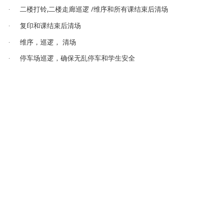
,
/
铃
逻
维序和所有课结束后清场
·
二楼打
二楼走廊巡
课结束后清场
·
复印和
维序，巡逻， 清场
·
车场
逻
车
·
停
巡
，确保无乱停
和学生安
全