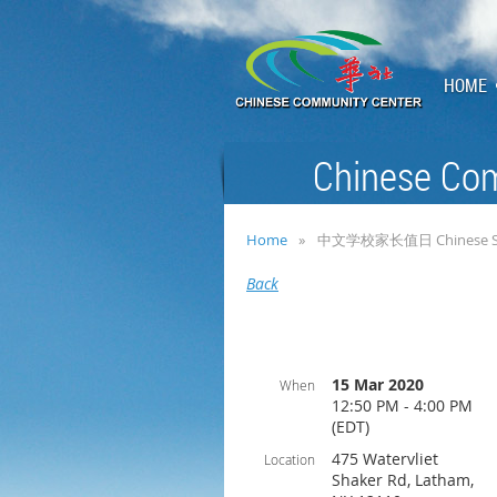
HOME
Chinese Com
Home
中文学校家长值日 Chinese Schoo
Back
15 Mar 2020
When
12:50 PM - 4:00 PM
(EDT)
475 Watervliet
Location
Shaker Rd, Latham,