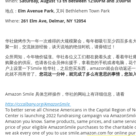
When:
Saturday, August 13 th between 12:00PM and 3:00PM
地点：
Elm Avenue Park
, 又叫 Bethlehem Town Park
Where:
261 Elm Ave, Delmar, NY 12054
华社烧烤作为一年一次难得的大规模聚会，每年都吸引至少四百多名
聚一刻，交流旅游经验，谈天说地的绝佳时机，请毋错过！
众所周知，今年物价猛涨。华社各位义工们都在挠着头皮，看着华社
购聚会的供应。也请各位会员伸出援手，拿着您的手机或者电脑，花个一
户上设置一下Smile 给华社，之后您买东西，amazon就会自动返
此就不用再管了。
您花这一分钟，就完成了多么有意思的
事情，您加
Amazon Smile 具体怎样操作，华社的网站上有详细信息，请看
http://cccalbany.org/AmazonSmile
To better serve all Chinese Americans in the Capital Region of
Center is launching 2022 fundraising campaign via AmazonSmil
Amazon you know. Same products, same prices, and same servi
price of your eligible AmazonSmile purchases to the charitable o
we ask every one of you to use smile.amazon.com for online pu