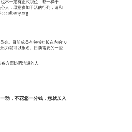
，也不一定有正式职位，都一样干
热心人，愿意参加干活的行列，请和
albany.org
众的委员会。目前成员有包括社长在内的10
社出力就可以报名。目前需要的一些
善于与各方面协调沟通的人
动一动，不花您
一分钱，您就加入