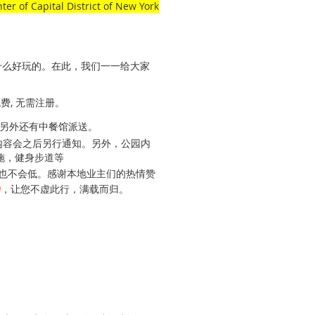
ter of
Capital District of New York
什么好玩的。在此，我们一一给大家
费, 无需注册。
a. 另外还有中餐馆派送。
动内容会之后另行通知。另外，公园内
施，健身步道等
率也不会低。感谢本地业主们的热情赞
0
，让您不虚此行，满载而归。