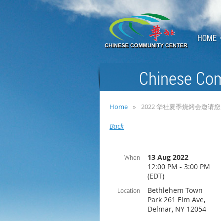
HOME
Chinese Com
Home
2022 华社夏季烧烤会邀请您
Back
13 Aug 2022
When
12:00 PM - 3:00 PM
(EDT)
Bethlehem Town
Location
Park 261 Elm Ave,
Delmar, NY 12054