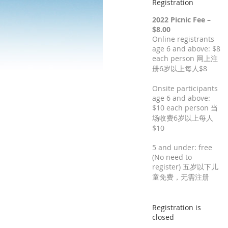
Registration
2022 Picnic Fee –
$8.00
Online registrants
age 6 and above: $8
each person 网上注
册6岁以上每人$8
Onsite participants
age 6 and above:
$10 each person 当
场收费6岁以上每人
$10
5 and under: free
(No need to
register) 五岁以下儿
童免费，无需注册
Registration is
closed