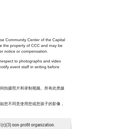
nese Community Center of the Capital
are the property of CCC and may be
ther notice or compensation.
h respect to photographs and video
tify event staff in writing before
期间拍摄照片和录制视频。所有此类媒
。如您不同意使用您或您孩子的影像，
1(c)(3) non-profit organization.