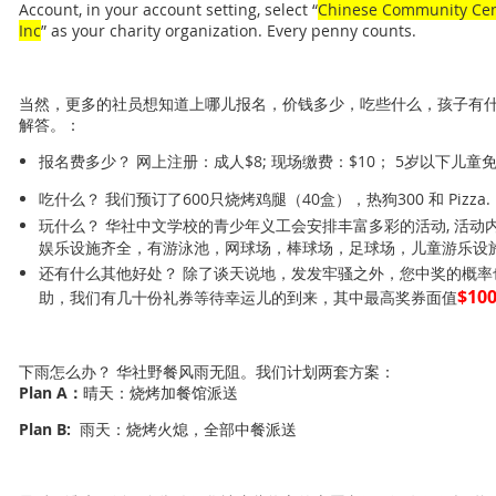
Account, in your account setting, select “
Chinese Community Cen
Inc
” as your charity organization. Every penny counts.
当然，更多的社员想知道上哪儿报名，价钱多少，吃些什么，孩子有
解答。：
报名费多少？ 网上注册：成人$8; 现场缴费：$10； 5岁以下儿童免
吃什么？ 我们预订了600只烧烤鸡腿（40盒），热狗300 和 Pizz
玩什么？ 华社中文学校的青少年义工会安排丰富多彩的活动, 活
娱乐设施齐全，有游泳池，网球场，棒球场，足球场，儿童游乐设
还有什么其他好处？ 除了谈天说地，发发牢骚之外，您中奖的概
$10
助，我们有几十份礼券等待幸运儿的到来，其中最高奖券面值
下雨怎么办？ 华社野餐风雨无阻。我们计划两套方案：
Plan A：
晴天：烧烤加餐馆派送
Plan B:
雨天：烧烤火熄，全部中餐派送