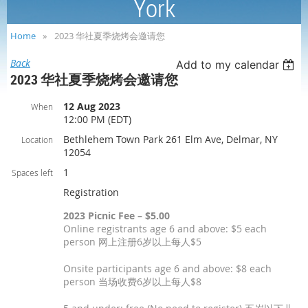
York
Home
2023 华社夏季烧烤会邀请您
Back
Add to my calendar
2023 华社夏季烧烤会邀请您
12 Aug 2023
When
12:00 PM (EDT)
Bethlehem Town Park 261 Elm Ave, Delmar, NY
Location
12054
1
Spaces left
Registration
2023 Picnic Fee – $5.00
Online registrants age 6 and above: $5 each
person 网上注册6岁以上每人$5
Onsite participants age 6 and above: $8 each
person 当场收费6岁以上每人$8