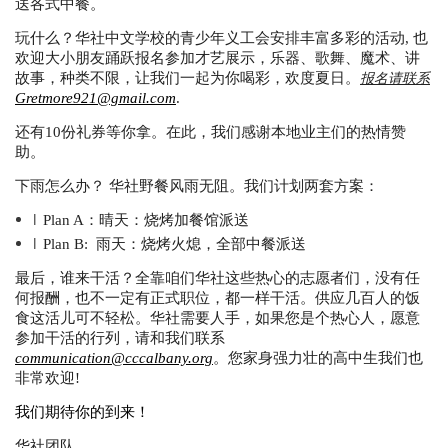
送各式中餐。
玩什么？华社中文学校的青少年义工会安排丰富多彩的活动
,
也
欢迎大小朋友踊跃报名参加才艺展示，乐器、歌舞、魔术、讲
报名请联系
故事，种类不限，让我们一起为你喝彩，欢度夏日。
Gretmore921@gmail.com
.
还有
10
份礼券等你拿。在此，我们感谢本地业主们的热情赞
助。
下雨怎么办？
华社野餐风雨无阻。我们计划两套方案：
l
Plan A
：晴天：烧烤加餐馆派送
l
Plan B:
雨天：烧烤火熄，全部中餐派送
最后，谁来干活？全靠咱们华社这些热心的志愿者们，没有任
何报酬，也不一定有正式职位，都一样干活。供应几百人的饭
食这活儿可不轻松。华社需要人手，如果您是个热心人，愿意
参加干活的行列，请和我们联系
communication@cccalbany.org
。您家身强力壮的高中生我们也
非常欢迎
!
我们期待你的到来！
华社团队