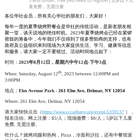
5 and under: free (No need to register) 五岁以下儿
童免费，无需注册
各位华社会员，所有关心华社的朋友们，大家好！
每年一度的夏季烧烤野餐会是华社的传统活动，是新老朋友相
聚一堂，谈天说地的绝佳时机。
2023
年夏季烧烤会已经在紧锣
密鼓的筹备中，今年我们不仅得到了很多赞助商的支持，也有
政府及公益组织来到现场为大家提供生活、学习、健康等信息
和服务，请大家一定不要错过。活动时间地点如下：
时间：
2023
年
8
月
12
日，星期六中午
12
点
-
下午
3
点
th
When: Saturday, August 12
, 2023 between 12:00PM and
3:00PM
地点：
Elm Avenue Park -
261 Elm Ave, Delmar, NY 12054
Where: 261 Elm Ave, Delmar, NY 12054
请大家快快点击（
https://www.cccalbany.org/event-5359137
），
报名活动。
网上注册：
$5/
人；现场缴费：
$8/
人；
5
岁以下儿童
免费
,
无需注册。
吃什么？烧烤鸡腿和热狗，
Pizza
，冷面和沙拉，还有中餐馆派